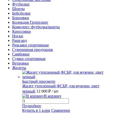
Футболки
Шорты
Бейсболки
Борцовки
Колекция Грэпплинг
Комплект: футболка/шорты
Кроссовки
Носки
Рашгард
Рюкзаки спортивные
Сувенирная продукция
Самбовки
Сумки спортивные
Ветровки
Жилеты
Быстрый просмотр
Жилет утепленный ФСБР, для мужчин, цвет
черный
12 000 ₽
/ шт
В корзину
Подробнее
Купить в 1 клик
Сравнение