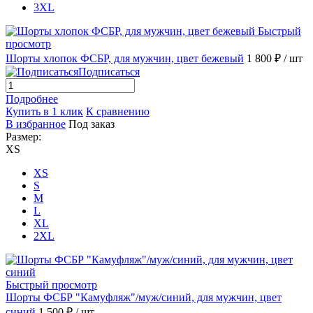
3XL
Быстрый
просмотр
Шорты хлопок ФСБР, для мужчин, цвет бежевый
1 800 ₽
/ шт
Подписаться
Подробнее
Купить в 1 клик
К сравнению
В избранное
Под заказ
Размер:
XS
XS
S
M
L
XL
2XL
Быстрый просмотр
Шорты ФСБР "Камуфляж"/муж/синий, для мужчин, цвет
синий
1 500 ₽
/ шт