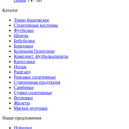
синий
1 ₽
/ шт
Каталог
Трико борцовское
Спортивные костюмы
Футболки
Шорты
Бейсболки
Борцовки
Колекция Грэпплинг
Комплект: футболка/шорты
Кроссовки
Носки
Рашгард
Рюкзаки спортивные
Сувенирная продукция
Самбовки
Сумки спортивные
Ветровки
Жилеты
Мягкие игрушки
Наши предложения
Новинки