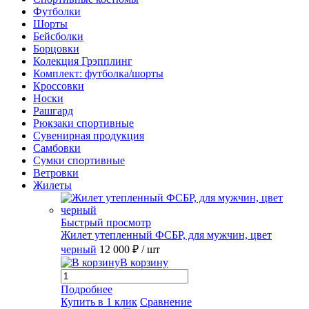
Футболки
Шорты
Бейсболки
Борцовки
Колекция Грэпплинг
Комплект: футболка/шорты
Кроссовки
Носки
Рашгард
Рюкзаки спортивные
Сувенирная продукция
Самбовки
Сумки спортивные
Ветровки
Жилеты
Быстрый просмотр
Жилет утепленный ФСБР, для мужчин, цвет
черный
12 000 ₽
/ шт
В корзину
Подробнее
Купить в 1 клик
Сравнение