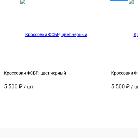
В корзину
Купить в 1 клик
Сравнение
Купить в 1 
В избранное
В
В избранно
наличии
Размер:
Размер:
34
36
Кроссовки ФСБР, цвет черный
Кроссовки Ф
5 500 ₽
5 500 ₽
/ шт
/ 
В корзину
Купить в 1 клик
Сравнение
Купить в 1 