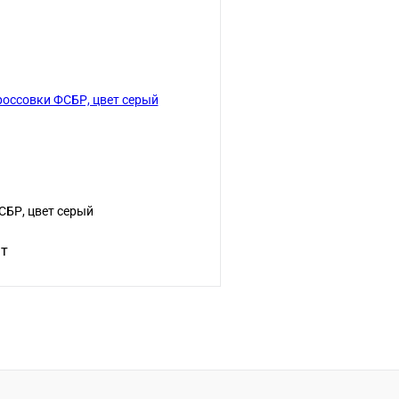
В корзину
клик
Сравнение
Купить в 1 клик
е
В
В избранное
наличии
н
Размер:
34
СБР, цвет серый
шт
В корзину
клик
Сравнение