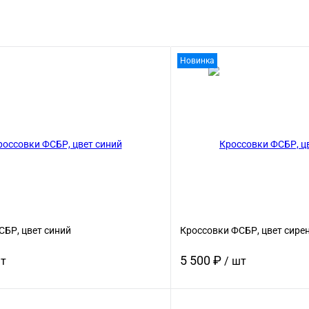
Новинка
СБР, цвет синий
Кроссовки ФСБР, цвет сире
5 500 ₽
шт
/ шт