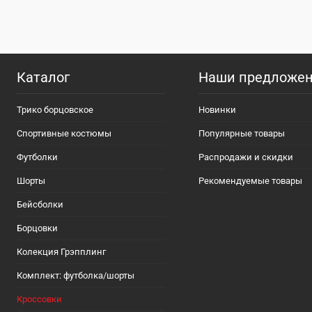
В избранное
В
В избранно
наличии
Размер:
Размер:
36
36
Каталог
Наши предложе
Трико борцовское
Новинки
Спортивные костюмы
Популярные товары
Футболки
Распродажи и скидки
Шорты
Рекомендуемые товары
Бейсболки
Борцовки
Колекция Грэпплинг
Комплект: футболка/шорты
Кроссовки