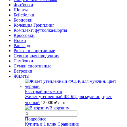
Футболки
Шорты
Бейсболки
Борцовки
Колекция Грэпплинг
Комплект: футболка/шорты
Кроссовки
Носки
Рашгард
Рюкзаки спортивные
Сувенирная продукция
Самбовки
Сумки спортивные
Ветровки
Жилеты
Быстрый просмотр
Жилет утепленный ФСБР, для мужчин, цвет
черный
12 000 ₽
/ шт
В корзину
Подробнее
Купить в 1 клик
Сравнение