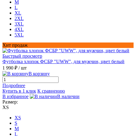
M
L
XL
2XL
3XL
4XL
5XL
Хит продаж
Быстрый просмотр
Футболка хлопок ФСБР "UWW", для мужчин, цвет белый
1 990 ₽
/ шт
В корзину
Подробнее
Купить в 1 клик
К сравнению
В избранное
В наличии
Размер:
XS
XS
S
M
L