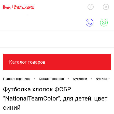
Вход
Регистрация
0
0
Каталог товаров
•
•
•
Главная страница
Каталог товаров
Футболки
Футболки дл
Футболка хлопок ФСБР
"NationalTeamColor", для детей, цвет
синий