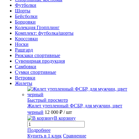
Футболки
Шорты
Бейсболки
Борцовки
Колекция Грэпплинг
Комплект: футболка/шорты
Кроссовки
Носки
Рашгард
Рюкзаки спортивные
Сувенирная продукция
Самбовки
Сумки спортивные
Ветровки
Жилеты
Быстрый просмотр
Жилет утепленный ФСБР, для мужчин, цвет
черный
12 000 ₽
/ шт
В корзину
Подробнее
Купить в 1 клик
Сравнение