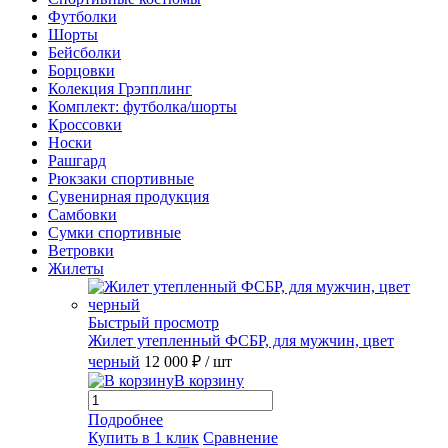
Футболки
Шорты
Бейсболки
Борцовки
Колекция Грэпплинг
Комплект: футболка/шорты
Кроссовки
Носки
Рашгард
Рюкзаки спортивные
Сувенирная продукция
Самбовки
Сумки спортивные
Ветровки
Жилеты
Быстрый просмотр
Жилет утепленный ФСБР, для мужчин, цвет
черный
12 000 ₽
/ шт
В корзину
Подробнее
Купить в 1 клик
Сравнение