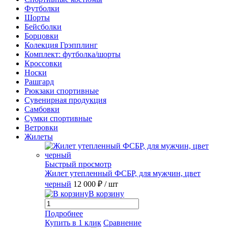
Футболки
Шорты
Бейсболки
Борцовки
Колекция Грэпплинг
Комплект: футболка/шорты
Кроссовки
Носки
Рашгард
Рюкзаки спортивные
Сувенирная продукция
Самбовки
Сумки спортивные
Ветровки
Жилеты
Быстрый просмотр
Жилет утепленный ФСБР, для мужчин, цвет
черный
12 000 ₽
/ шт
В корзину
Подробнее
Купить в 1 клик
Сравнение